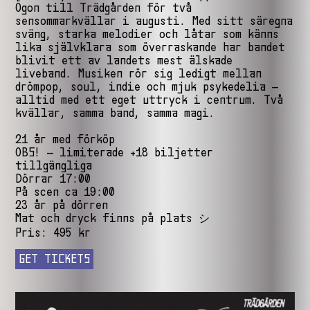
Ögon till Trädgården för två
sensommarkvällar i augusti. Med sitt säregna
sväng, starka melodier och låtar som känns
lika självklara som överraskande har bandet
blivit ett av landets mest älskade
liveband. Musiken rör sig ledigt mellan
drömpop, soul, indie och mjuk psykedelia –
alltid med ett eget uttryck i centrum. Två
kvällar, samma band, samma magi.
21 år med förköp
OBS! – limiterade +18 biljetter
tillgängliga
Dörrar 17:00
På scen ca 19:00
23 år på dörren
Mat och dryck finns på plats シ
Pris: 495 kr
GET TICKETS