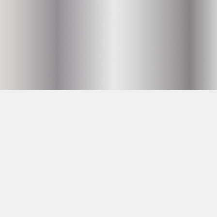
Hammarby Slussväg 2