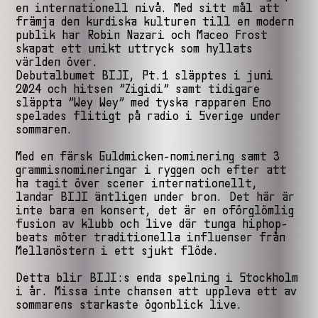
en internationell nivå. Med sitt mål att
främja den kurdiska kulturen till en modern
publik har Robin Nazari och Maceo Frost
skapat ett unikt uttryck som hyllats
världen över.
Debutalbumet BIJI, Pt.1 släpptes i juni
2024 och hitsen ”Zigidi” samt tidigare
släppta ”Wey Wey” med tyska rapparen Eno
spelades flitigt på radio i Sverige under
sommaren.
Med en färsk Guldmicken-nominering samt 3
grammisnomineringar i ryggen och efter att
ha tagit över scener internationellt,
landar BIJI äntligen under bron. Det här är
inte bara en konsert, det är en oförglömlig
fusion av klubb och live där tunga hiphop-
beats möter traditionella influenser från
Mellanöstern i ett sjukt flöde.
Detta blir BIJI:s enda spelning i Stockholm
i år. Missa inte chansen att uppleva ett av
sommarens starkaste ögonblick live.