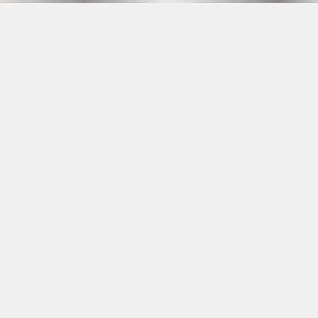
Hammarby Slussväg 2
118 60 Stockholm
info@husetunderbron.se
OPENING HOURS SEE
PROGRAM
23 YRS AT THE DOOR
Facebook
Instagram