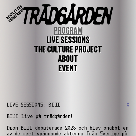
NEWSLETTER
REGISTRATION
PROGRAM
LIVE SESSIONS
THE CULTURE PROJECT
ABOUT
EVENT
LIVE SESSIONS: BIJI
X
BIJI live på trädgården!
Duon BIJI debuterade 2023 och blev snabbt en
av de mest spännande akterna från Sverige på