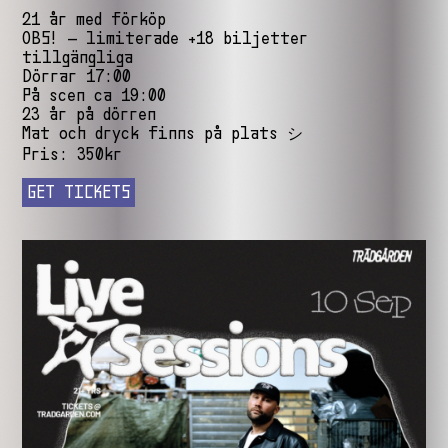
21 år med förköp
OBS! – limiterade +18 biljetter
tillgängliga
Dörrar 17:00
På scen ca 19:00
23 år på dörren
Mat och dryck finns på plats シ
Pris: 350kr
GET TICKETS