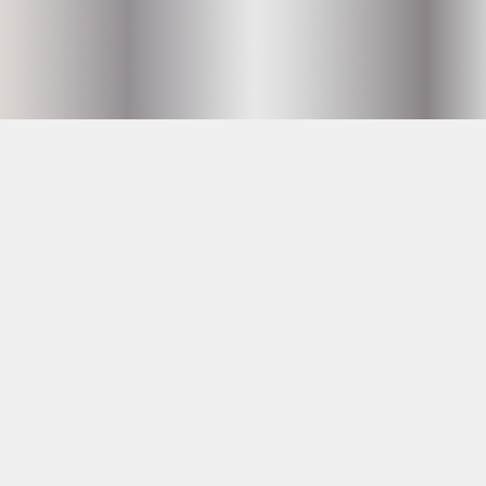
Hammarby Slussväg 2
118 60 Stockholm
info@husetunderbron.se
OPENING HOURS SEE
PROGRAM