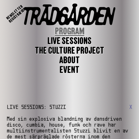
NEWSLETTER
REGISTRATION
PROGRAM
LIVE SESSIONS
THE CULTURE PROJECT
ABOUT
EVENT
LIVE SESSIONS: STUZZI
X
Med sin explosiva blandning av dansdriven
disco, cumbia, house, funk och rave har
multiinstrumentalisten Stuzzi blivit en av
de mest särpräglade rösterna inom den