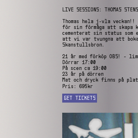
LIVE SESSIONS: THOMAS STEN
Thomas hela j-vla veckan!! 
för sin förmåga att skapa k
cementerat sin status som e
att vi var tvungna att bok
Skanstullsbron.
21 år med förköp OBS! - li
Dörrar 17:00
På scen ca 19:00
23 år på dörren
Mat och dryck finns på pla
Pris: 695kr
GET TICKETS