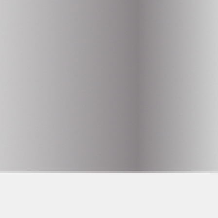
AQ
histleblower
are to care