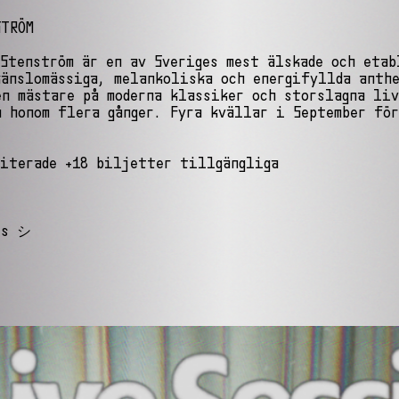
STRÖM
Stenström är en av Sveriges mest älskade och etab
änslomässiga, melankoliska och energifyllda anthe
n mästare på moderna klassiker och storslagna liv
a honom flera gånger. Fyra kvällar i September för
miterade +18 biljetter tillgängliga
ts シ