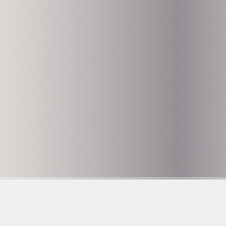
Hammarby Slussväg 
118 60 Stockholm
info@husetunderbr