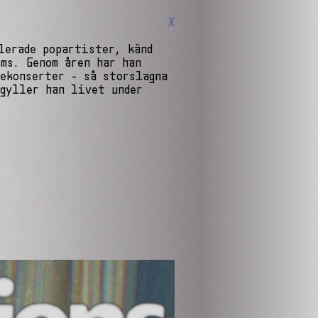
X
lerade popartister, känd
ms. Genom åren har han
ekonserter - så storslagna
gyller han livet under